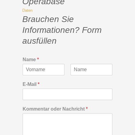
Operabase
Daten
Brauchen Sie
Informationen? Form
ausfüllen
Name
*
V
N
o
a
E-Mail
*
r
c
n
h
a
n
m
a
e
m
Kommentar oder Nachricht
*
e